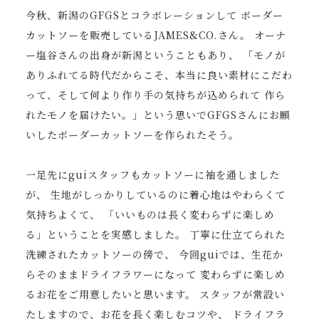
今秋、新潟のGFGSとコラボレーションして ボーダー
カットソーを販売しているJAMES&CO.さん。 オーナ
ー塩谷さんの出身が新潟ということもあり、 「モノが
ありふれてる時代だからこそ、本当に良い素材にこだわ
って、そして何より作り手の気持ちが込められて 作ら
れたモノを届けたい。」という思いでGFGSさんにお願
いしたボーダーカットソーを作られたそう。
一足先にguiスタッフもカットソーに袖を通しました
が、 生地がしっかりしているのに着心地はやわらくて
気持ちよくて、 「いいものは長く変わらずに楽しめ
る」ということを実感しました。 丁寧に仕立てられた
洗練されたカットソーの傍で、 今回guiでは、生花か
らそのままドライフラワーになって 変わらずに楽しめ
るお花をご用意したいと思います。 スタッフが常設い
たしますので、お花を長く楽しむコツや、 ドライフラ