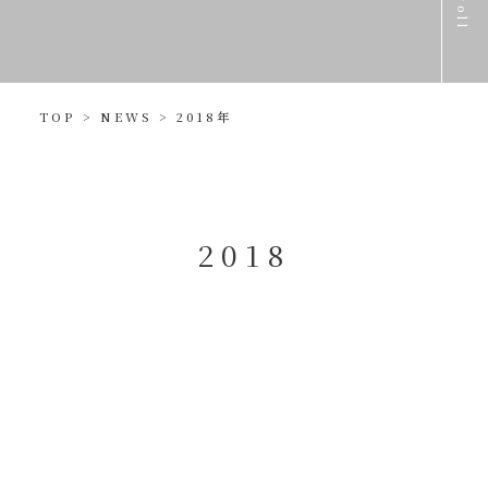
scroll
TOP
>
NEWS
>
2018年
2
0
1
8