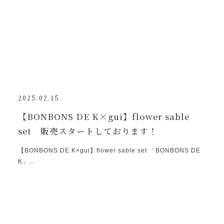
2025.02.15
【BONBONS DE K×gui】flower sable
set 販売スタートしております！
【BONBONS DE K×gui】flower sable set 「BONBONS DE
K」...