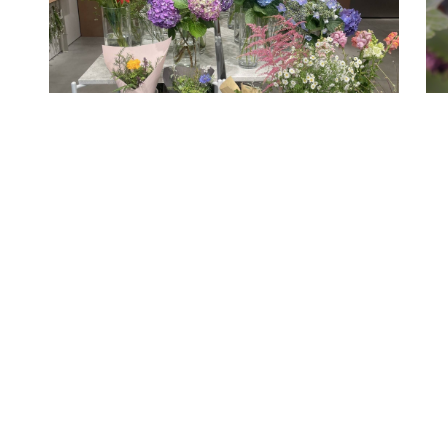
2025.07.10
20
【earth song】高輪ゲートウェイで
2
「Slow Flower」を販売しておりまし
め
た。
こ
ま
皆さんこんにちは事務局の藤井です。 earth songは、「地
たg
球にも人にもやさしいスローフラワーや 高輪周辺で役目を
終えた花をきっかけに、 地域や資源のあた...