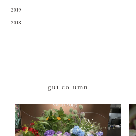
2019
2018
g
u
i
c
o
l
u
m
n