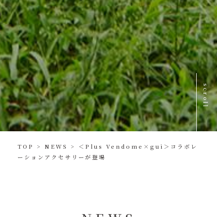
scroll
TOP
>
NEWS
>
＜Plus Vendome×gui＞コラボレ
ーションアクセサリーが登場