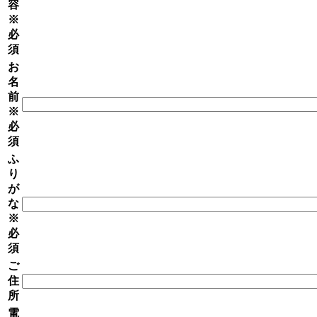
容
※
必
須
お
名
前
※
必
須
ふ
り
が
な
※
必
須
ご
住
所
電