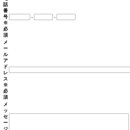
話
番
号
-
-
※
必
須
メ
ー
ル
ア
ド
レ
ス
※
必
須
メ
ッ
セ
ー
ジ