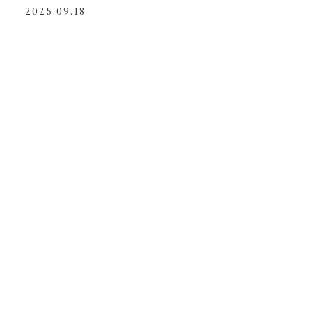
2025.09.18
10/2木曜日より、イラストレーター 宮嵜蘭さんによる
SOLO EXIBITION “Mother’s Garden”を開催いたし
ます。
ARCHIVE
2026
2025
2024
2023