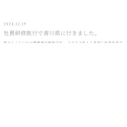
2024.12.19
社員研修旅行で香川県に行きました。
皆さんこんにちは事務局の藤井です。 ２０２４年１１月末に社員全員で
香川に研修に行きました。 ２泊３日の香川県の旅。雨が多い３日間でし
たが、晴れ間ものぞき...
Contact