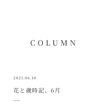
C
O
L
U
M
N
2021.06.10
花と歳時記、6月