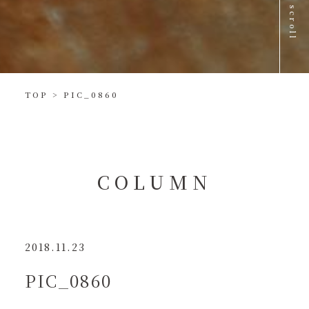
scroll
TOP
>
PIC_0860
C
O
L
U
M
N
2018.11.23
PIC_0860