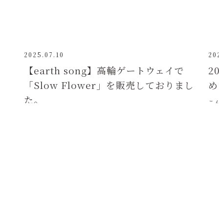
2025.07.10
20
【earth song】高輪ゲートウェイで
2
「Slow Flower」を販売しておりまし
め
た。
こ
ま
皆さんこんにちは事務局の藤井です。 earth songは、「地
たg
球にも人にもやさしいスローフラワーや 高輪周辺で役目を
終えた花をきっかけに、 地域や資源のあた...